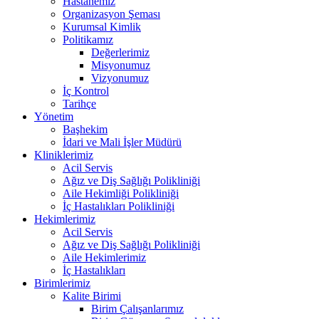
Hastanemiz
Organizasyon Şeması
Kurumsal Kimlik
Politikamız
Değerlerimiz
Misyonumuz
Vizyonumuz
İç Kontrol
Tarihçe
Yönetim
Başhekim
İdari ve Mali İşler Müdürü
Kliniklerimiz
Acil Servis
Ağız ve Diş Sağlığı Polikliniği
Aile Hekimliği Polikliniği
İç Hastalıkları Polikliniği
Hekimlerimiz
Acil Servis
Ağız ve Diş Sağlığı Polikliniği
Aile Hekimlerimiz
İç Hastalıkları
Birimlerimiz
Kalite Birimi
Birim Çalışanlarımız