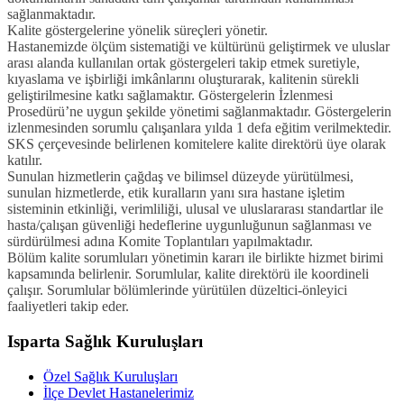
sağlanmaktadır.
Kalite göstergelerine yönelik süreçleri yönetir.
Hastanemizde ölçüm sistematiği ve kültürünü geliştirmek ve uluslar
arası alanda kullanılan ortak göstergeleri takip etmek suretiyle,
kıyaslama ve işbirliği imkânlarını oluşturarak, kalitenin sürekli
geliştirilmesine katkı sağlamaktır. Göstergelerin İzlenmesi
Prosedürü’ne uygun şekilde yönetimi sağlanmaktadır. Göstergelerin
izlenmesinden sorumlu çalışanlara yılda 1 defa eğitim verilmektedir.
SKS çerçevesinde belirlenen komitelere kalite direktörü üye olarak
katılır.
Sunulan hizmetlerin çağdaş ve bilimsel düzeyde yürütülmesi,
sunulan hizmetlerde, etik kuralların yanı sıra hastane işletim
sisteminin etkinliği, verimliliği, ulusal ve uluslararası standartlar ile
hasta/çalışan güvenliği hedeflerine uygunluğunun sağlanması ve
sürdürülmesi adına Komite Toplantıları yapılmaktadır.
Bölüm kalite sorumluları yönetimin kararı ile birlikte hizmet birimi
kapsamında belirlenir. Sorumlular, kalite direktörü ile koordineli
çalışır. Sorumlular bölümlerinde yürütülen düzeltici-önleyici
faaliyetleri takip eder.
Isparta Sağlık Kuruluşları
Özel Sağlık Kuruluşları
İlçe Devlet Hastanelerimiz