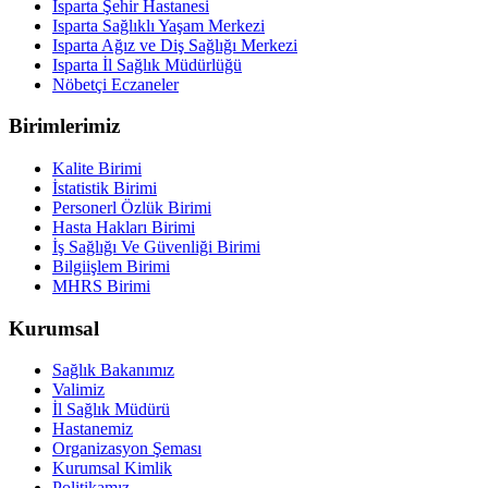
Isparta Şehir Hastanesi
Isparta Sağlıklı Yaşam Merkezi
Isparta Ağız ve Diş Sağlığı Merkezi
Isparta İl Sağlık Müdürlüğü
Nöbetçi Eczaneler
Birimlerimiz
Kalite Birimi
İstatistik Birimi
Personerl Özlük Birimi
Hasta Hakları Birimi
İş Sağlığı Ve Güvenliği Birimi
Bilgiişlem Birimi
MHRS Birimi
Kurumsal
Sağlık Bakanımız
Valimiz
İl Sağlık Müdürü
Hastanemiz
Organizasyon Şeması
Kurumsal Kimlik
Politikamız