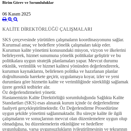
Birim Görev ve Sorumluluklar
06 Kasım 2025
KALİTE DİREKTÖRLÜĞÜ ÇALIŞMALARI
SKS çerçevesinde yürütülen çalışmaların koordinasyonunu sağlar.
Kurumsal amaç ve hedeflere yönelik çalışmaları takip eder.
Kurumun kalite yönetimi konusundaki misyon, vizyon ve ilkelerini
belirleyerek, hizmet sunumuna yönelik politikalar geliştirir ve bu
politikalara uygun stratejik planlamaları yapar. Mevcut durumu
etkinlik, verimlilik ve hizmet kalitesi yönünden değerlendirerek,
kurumun kaynaklarını, belirlenen politika ve hazırlanan planlar
doğrultusunda harekete geçirir, uygulamaya koyar, izler ve yeni
durumlara göre hizmetin kalite ve verimliliğinde sürekliliği sağlamak
üzere gerekli tedbirler alır.
Öz değerlendirmeleri yönetir.
Hastanemizin Kalite Direktörlüğü sorumluluğunda Sağlıkta Kalite
Standartları (SKS) esas alınarak kurum içinde öz değerlendirme
faaliyeti gerçekleştirilmektedir. Öz Değerlendirme Prosedürüne
uygun şekilde yönetimi sağlanmaktadır. Bu süreçte kalite ile ilgili
çalışmaların ve sonuçlarının mevcut olan düzenlemelere uygun olup
olmadığına, bu düzenlemelerin etkinliğine ve hedeflere
uygunluğuna, varsa uygunsuzlukların iyileştirilmesinin ve tekrarının