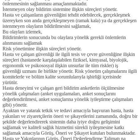
önlenmesinin sağlanması amaçlanmaktadır.
İstenmeyen olay bildirim sistemine ilişkin süreçleri yönetir.
Hasta ve çalışanların güvenliğini tehdit edebilecek, gerçekleşmek
üzereyken son anda gerçekleşmeyen (ramak kala) ya da gerçekleşen
istenmeyen olayların bildirilmesini sağlamak,
Bu olayları izlemek,
Bildirimlerin sonucunda bu olaylara yönelik gerekli önlemlerin
alınmasını sağlamak
Risk yönetimine ilişkin süreçleri yönetir.
Hasta ve çalışan güvenliği ile ilgili tesis ve çevre güvenliğine ilişkin
süreçleri (hastanede karşılaşılabilen fiziksel, kimyasal, biyolojik,
ergonomik ve psikososyal ilişkin unsurlar ile tüm riskler) iş
güvenliği uzmanı ile birlikte yönetir. Risk yönetim çalışmalarını ilgili
komitelerle ve bölüm kalite sorumlularıyla işbirliği içerisinde
yürütür.
Hasta deneyimi ve çalışan geri bildirim anketlerin ölçülmesine
yönelik çalışmaları (anket uygulamaları, anket sonuçlarını
değerlendirilmesi, anket sonuçlarına yönelik iyileştirme çalışmaları
gibi) yönetir.
Ayaktan ve yatarak tetkik ve tedavi amacıyla başvuran hasta, hasta
yakınları ve ziyaretçilerin öneri ve şikayetlerini zamanında, doğru bir
şekilde değerlendirerek sistemin daha iyiye doğru gelişimini
sağlamak ve kaliteli sağlık hizmetini sürekli iyileşmesine katkı
sağlamak amacıyla Görüş, Öneri ve Şikayet kutuları bulunmaktadır.
Hasta ve Yakınlarının Görüş, Öneri Değerlendirme Talimatı na