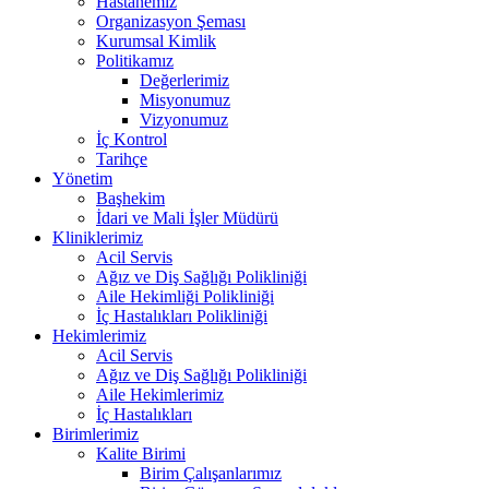
Hastanemiz
Organizasyon Şeması
Kurumsal Kimlik
Politikamız
Değerlerimiz
Misyonumuz
Vizyonumuz
İç Kontrol
Tarihçe
Yönetim
Başhekim
İdari ve Mali İşler Müdürü
Kliniklerimiz
Acil Servis
Ağız ve Diş Sağlığı Polikliniği
Aile Hekimliği Polikliniği
İç Hastalıkları Polikliniği
Hekimlerimiz
Acil Servis
Ağız ve Diş Sağlığı Polikliniği
Aile Hekimlerimiz
İç Hastalıkları
Birimlerimiz
Kalite Birimi
Birim Çalışanlarımız