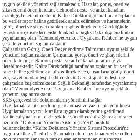
uygun şekilde yönetimi sağlanmaktadır. Hastalar, görüş, öneri ve
şikayetlerini öneri kutuları, elektronik posta, ve anket kanalları
aracılığıyla iletebilmektedir. Kalite Direktörlüğü tarafından toplanan
bu veriler rapor haline getirilerek analiz edilmekte ve hastanelerin
görüş, öneri ve şikayet oranları tespit edilmektedir. Gerektiğinde
iyileştirme çalışmaları başlatılmaktadır. Sağlık Bakanlığı tarafından
yayınlanmış olan “Memnuniyet Anketi Uygulama Rehberi'ne uygun
şekilde yönetimi sağlanmaktadır.
Çalışanların Görüş, Öneri Değerlendirme Talimatına uygun şekilde
yönetimi sağlanmaktadır. Çalışanlar, görüş, öneri ve şikayetlerini
öneri kutuları, elektronik posta, ve anket kanalları aracılığıyla
iletebilmektedir. Kalite Direktörlüğü tarafından toplanan bu veriler
rapor haline getirilerek analiz edilmekte ve çalışanların görüş, öneri
ve şikayet oranları tespit edilmektedir. Gerektiğinde iyileştirme
çalışmaları başlatılmaktadır. Sağlık Bakanlığı tarafından yayınlanmış
olan “Memnuniyet Anketi Uygulama Rehberi” ne uygun şekilde
yönetimi sağlanmaktadır.
SKS çerçevesinde dokümanların yönetimini sağlar.
Uygulamalara ait süreçlerin planlanması ve yazılı hale getirilmesi
Uygulamaların yazılı kurallara uygun olarak yerine getirilmesi
Kalite çalışmalarının etkin şekilde yönetilmesini sağlamak İntranet
üzerinde “Doküman Yönetim Sistemi (DYS)” modülü
bulunmaktadır. “Kalite Doküman Yönetim Sistemi Prosedürü'ne
uygun şekilde yönetimi sağlanmakta olup hazırlanan/revize edilen
dokümanların sahadaki tüm çalışanlar tarafından kullanılması