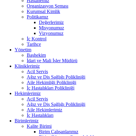
Hastanemiz
Organizasyon Şeması
Kurumsal Kimlik
Politikamız
Değerlerimiz
Misyonumuz
Vizyonumuz
İç Kontrol
Tarihçe
Yönetim
Başhekim
İdari ve Mali İşler Müdürü
Kliniklerimiz
Acil Servis
Ağız ve Diş Sağlığı Polikliniği
Aile Hekimliği Polikliniği
İç Hastalıkları Polikliniği
Hekimlerimiz
Acil Servis
Ağız ve Diş Sağlığı Polikliniği
Aile Hekimlerimiz
İç Hastalıkları
Birimlerimiz
Kalite Birimi
Birim Çalışanlarımız