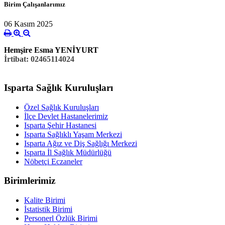
Birim Çalışanlarımız
06 Kasım 2025
Hemşire Esma YENİYURT
İrtibat: 02465114024
Isparta Sağlık Kuruluşları
Özel Sağlık Kuruluşları
İlçe Devlet Hastanelerimiz
Isparta Şehir Hastanesi
Isparta Sağlıklı Yaşam Merkezi
Isparta Ağız ve Diş Sağlığı Merkezi
Isparta İl Sağlık Müdürlüğü
Nöbetçi Eczaneler
Birimlerimiz
Kalite Birimi
İstatistik Birimi
Personerl Özlük Birimi