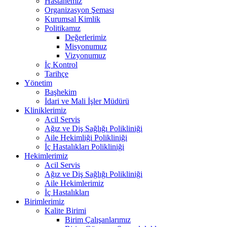
Hastanemiz
Organizasyon Şeması
Kurumsal Kimlik
Politikamız
Değerlerimiz
Misyonumuz
Vizyonumuz
İç Kontrol
Tarihçe
Yönetim
Başhekim
İdari ve Mali İşler Müdürü
Kliniklerimiz
Acil Servis
Ağız ve Diş Sağlığı Polikliniği
Aile Hekimliği Polikliniği
İç Hastalıkları Polikliniği
Hekimlerimiz
Acil Servis
Ağız ve Diş Sağlığı Polikliniği
Aile Hekimlerimiz
İç Hastalıkları
Birimlerimiz
Kalite Birimi
Birim Çalışanlarımız