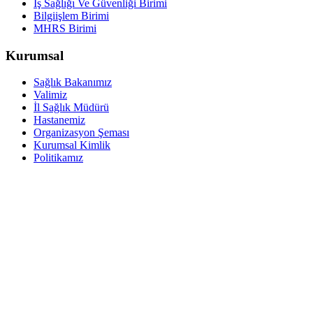
İş Sağlığı Ve Güvenliği Birimi
Bilgiişlem Birimi
MHRS Birimi
Kurumsal
Sağlık Bakanımız
Valimiz
İl Sağlık Müdürü
Hastanemiz
Organizasyon Şeması
Kurumsal Kimlik
Politikamız