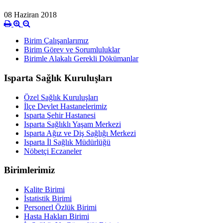
08 Haziran 2018
Birim Çalışanlarımız
Birim Görev ve Sorumluluklar
Birimle Alakalı Gerekli Dökümanlar
Isparta Sağlık Kuruluşları
Özel Sağlık Kuruluşları
İlçe Devlet Hastanelerimiz
Isparta Şehir Hastanesi
Isparta Sağlıklı Yaşam Merkezi
Isparta Ağız ve Diş Sağlığı Merkezi
Isparta İl Sağlık Müdürlüğü
Nöbetçi Eczaneler
Birimlerimiz
Kalite Birimi
İstatistik Birimi
Personerl Özlük Birimi
Hasta Hakları Birimi