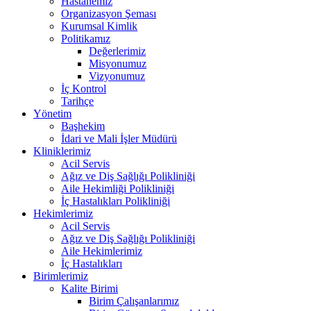
Hastanemiz
Organizasyon Şeması
Kurumsal Kimlik
Politikamız
Değerlerimiz
Misyonumuz
Vizyonumuz
İç Kontrol
Tarihçe
Yönetim
Başhekim
İdari ve Mali İşler Müdürü
Kliniklerimiz
Acil Servis
Ağız ve Diş Sağlığı Polikliniği
Aile Hekimliği Polikliniği
İç Hastalıkları Polikliniği
Hekimlerimiz
Acil Servis
Ağız ve Diş Sağlığı Polikliniği
Aile Hekimlerimiz
İç Hastalıkları
Birimlerimiz
Kalite Birimi
Birim Çalışanlarımız