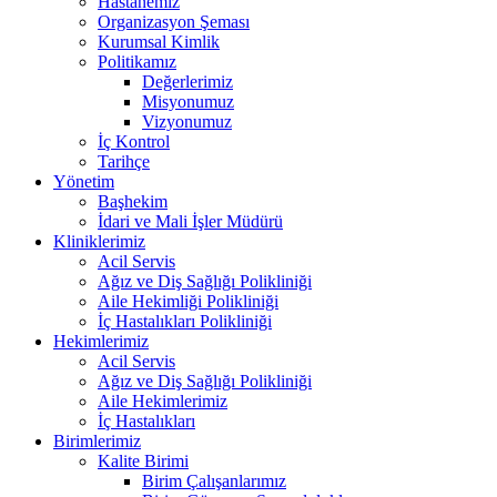
Hastanemiz
Organizasyon Şeması
Kurumsal Kimlik
Politikamız
Değerlerimiz
Misyonumuz
Vizyonumuz
İç Kontrol
Tarihçe
Yönetim
Başhekim
İdari ve Mali İşler Müdürü
Kliniklerimiz
Acil Servis
Ağız ve Diş Sağlığı Polikliniği
Aile Hekimliği Polikliniği
İç Hastalıkları Polikliniği
Hekimlerimiz
Acil Servis
Ağız ve Diş Sağlığı Polikliniği
Aile Hekimlerimiz
İç Hastalıkları
Birimlerimiz
Kalite Birimi
Birim Çalışanlarımız