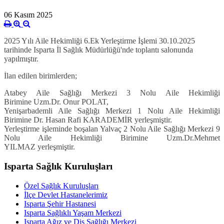
06 Kasım 2025
2025 Yılı Aile Hekimliği 6.Ek Yerleştirme İşlemi 30.10.2025
tarihinde Isparta İl Sağlık Müdürlüğü'nde toplantı salonunda
yapılmıştır.
İlan edilen birimlerden;
Atabey Aile Sağlığı Merkezi 3 Nolu Aile Hekimliği
Birimine
Uzm.Dr. Onur POLAT,
Yenişarbademli Aile Sağlığı Merkezi 1 Nolu Aile Hekimliği
Birimine
Dr. Hasan Rafi KARADEMİR
yerleşmiştir.
Yerleştirme işleminde boşalan Yalvaç 2 Nolu Aile Sağlığı Merkezi 9
Nolu Aile Hekimliği Birimine
Uzm.Dr.Mehmet
YILMAZ
yerleşmiştir.
Isparta Sağlık Kuruluşları
Özel Sağlık Kuruluşları
İlçe Devlet Hastanelerimiz
Isparta Şehir Hastanesi
Isparta Sağlıklı Yaşam Merkezi
Isparta Ağız ve Diş Sağlığı Merkezi